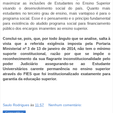
maximizar as inclusões de Estudantes no Ensino Superior
visando o desenvolvimento social do país. Quanto mais
estudantes no terceiro grau de ensino, mais vantajoso é para o
programa social. Esse é o pensamento e o princípio fundamental
para existência do aludido programa social para financiamento
público dos encargos imanentes ao ensino superior.
Conclui-se, pois, que, por todo ângulo que se analise, salta à
vista que a referida exigência imposta pela Portaria
Ministerial nº 3 de 13 de janeiro de 2014, não tem o mínimo
suporte constitucional, razão por que se impõe o
reconhecimento da sua flagrante inconstitucionalidade pelo
poder Judiciário assegurando-se ao Estudante
Universitários carente permanência no ensino superior
através do FIES que foi institucionalizado exatamente para
garantia da educação superior.
fies advogado e portaria nº 3 de 13 de janeiro de 2014., advogado liminar e portaria nº 3 do
mec, advogado e fundo garantidor fies,
Saulo Rodrigues
às
11:57
Nenhum comentário:
Compartilhar