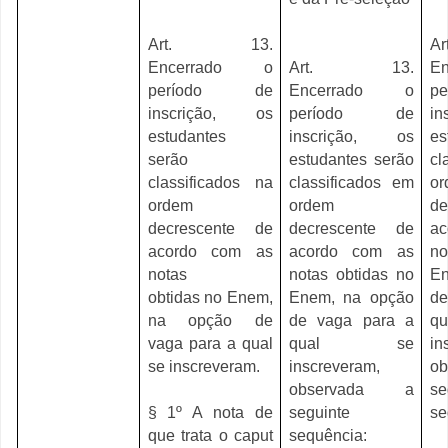
Art. 13.
A
Encerrado o
Art. 13.
E
período de
Encerrado o
p
inscrição, os
período de
i
estudantes
inscrição, os
es
serão
estudantes serão
cl
classificados na
classificados em
or
ordem
ordem
de
decrescente de
decrescente de
a
acordo com as
acordo com as
no
notas
notas obtidas no
En
obtidas no Enem,
Enem, na opção
de
na opção de
de vaga para a
q
vaga para a qual
qual se
in
se inscreveram.
inscreveram,
o
observada a
se
§ 1º A nota de
seguinte
se
que trata o caput
sequência: