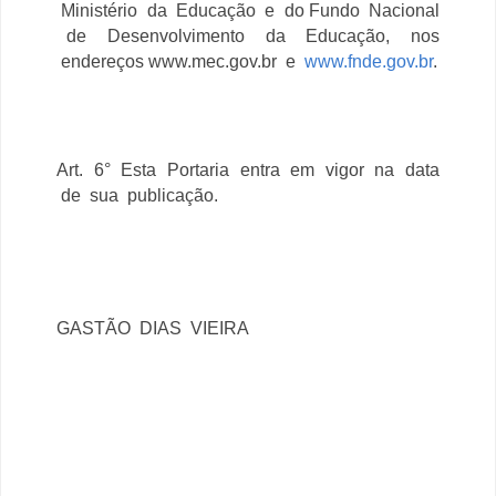
Ministério da Educação e do Fundo Nacional
de Desenvolvimento da Educação, nos
endereços
www.mec.gov.br e
www.fnde.gov.br
.
Art. 6° Esta Portaria entra em vigor na data
de sua publicação.
GASTÃO DIAS VIEIRA
fies aditamento, prazo para aditamento encerrado, fies e prazo para aditamento encerrado no dia
31.10.2016, prazo prorrogado para aditamento, prazo prorrogado para suspensão do FIES, prazo
prorrogado para dilatação do FIES, prazo prorrogado para trancamento ou encerramento do FIES,
perda de prazo para aditamento, fies e aditamento, ação judicial aditamento de renovação, ?