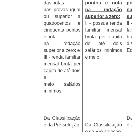
das notas
pontos e nota
p
nas provas igual
na redação
n
ou superior a
superior a zero;
su
quatrocentos e
II - possua renda
II
cinquenta pontos
familiar mensal
fa
e nota
bruta per capita
br
na redação
de até dois
d
superior a zero; e
salários mínimos
Ed
III - renda familiar
e meio.
mensal bruta per
capita de até dois
e
meio salários
mínimos.
Da Classificação
Da
e da Pré-seleção
Da Classificação
e 
e da Pré-seleção