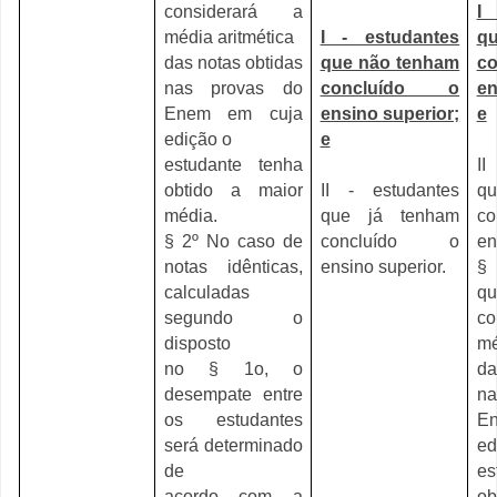
considerará a
I 
média aritmética
I - estudantes
qu
das notas obtidas
que não tenham
c
nas provas do
concluído o
en
Enem em cuja
ensino superior;
e
edição o
e
estudante tenha
II
obtido a maior
II - estudantes
q
média.
que já tenham
c
§ 2º No caso de
concluído o
en
notas idênticas,
ensino superior.
§ 
calculadas
qu
segundo o
c
disposto
mé
no § 1o, o
da
desempate entre
n
os estudantes
E
será determinado
e
de
es
acordo com a
ob