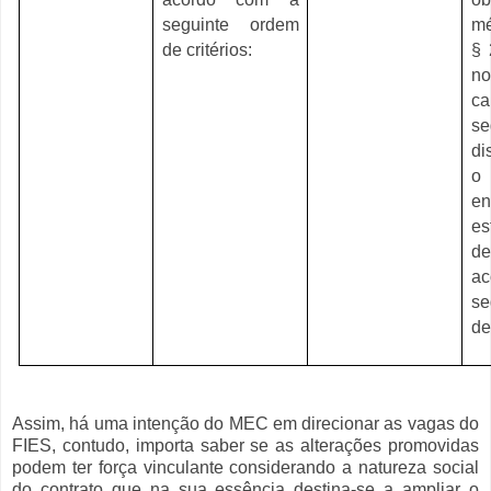
seguinte ordem
mé
de critérios:
§ 
no
ca
s
di
o
e
es
de
a
se
de
Assim, há uma intenção do MEC em direcionar as vagas do
FIES, contudo, importa saber se as alterações promovidas
podem ter força vinculante considerando a natureza social
do contrato que na sua essência destina-se a ampliar o