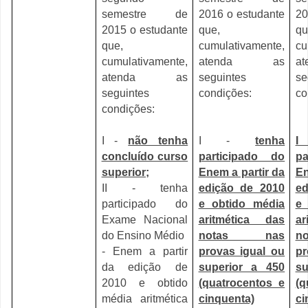
semestre de
2016 o estudante
20
2015 o estudante
que,
qu
que,
cumulativamente,
cu
cumulativamente,
atenda as
a
atenda as
seguintes
se
seguintes
condições:
co
condições:
I -
não tenha
I -
tenha
I
concluído curso
participado do
pa
superior;
Enem a partir da
En
II - tenha
edição de 2010
ed
participado do
e obtido média
e 
Exame Nacional
aritmética das
ar
do Ensino Médio
notas nas
n
- Enem a partir
provas igual ou
pr
da edição de
superior a 450
su
2010 e obtido
(quatrocentos e
(q
média aritmética
cinquenta)
ci