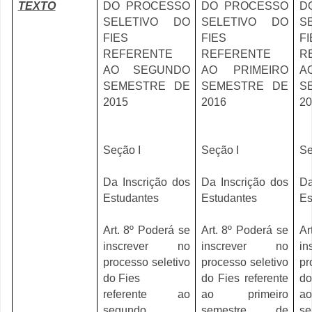
TEXTO
DO PROCESSO
DO PROCESSO
D
SELETIVO DO
SELETIVO DO
S
FIES
FIES
FI
REFERENTE
REFERENTE
R
AO SEGUNDO
AO PRIMEIRO
A
SEMESTRE DE
SEMESTRE DE
S
2015
2016
20
Seção I
Seção I
Se
Da Inscrição dos
Da Inscrição dos
Da
Estudantes
Estudantes
Es
Art. 8º Poderá se
Art. 8º Poderá se
Ar
inscrever no
inscrever no
i
processo seletivo
processo seletivo
pr
do Fies
do Fies referente
do
referente ao
ao primeiro
a
segundo
semestre de
s