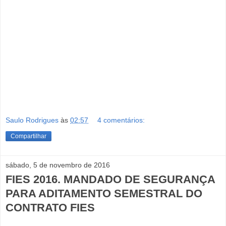
semestre de 2017, fies 2017, fies e inscrições para o ano de
2017, fies primeiro semestre de 2017, financiamento público
estudantil fies em 2017, estudantes graduados e fies 2017,
preferência nas vagas do fies 2017, fies e inscrições, fies e
advogado especialista, dicas fies 2017, inscrições e vagas
no fies 2017, fies e enem 2017, fies sem enem 2017,
inscrição judicial no fies 2017, ação judicial inscrição no
fies 2017, fies e inscrição fies e ação na justiça fies e
advogado advogado do fies dá dicas, advogado do fies e
novas inscrições, informações gerais fies
Saulo Rodrigues
às
02:57
4 comentários:
Compartilhar
sábado, 5 de novembro de 2016
FIES 2016. MANDADO DE SEGURANÇA
PARA ADITAMENTO SEMESTRAL DO
CONTRATO FIES