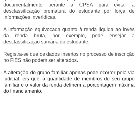
documentalmente perante a CPSA para evitar a
desclassificação prematura do estudante por força de
informações inverídicas.
A informação equivocada quanto à renda líquida ao invés
da renda bruta, por exemplo, pode ensejar a
desclassificação sumária do estudante.
Registra-se que os dados insertos no processo de inscrição
no FIES não podem ser alterados.
A alteração do grupo familiar apenas pode ocorrer pela via
judicial, eis que, a quantidade de membros do seu grupo
familiar e o valor da renda definem a porcentagem máxima
do financiamento.
grupo familiar fies, e alteração do grupo familiar por ação judicial, grupo familiar e renda da família,
renda família e grupo familiar, fies 2017, fies primeiro semestre 2017, fies e 2017, fies e ação judicial
para inscrição, fies 2017 e medicina, estudantes de medicina e fies