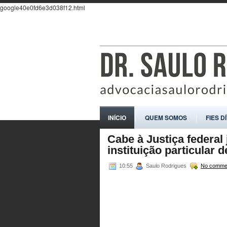
google40e0fd6e3d038f12.html
INÍCIO
QUEM SOMOS
FIES D
Cabe à Justiça federa
instituição particular 
10:55
Saulo Rodrigues
No comme