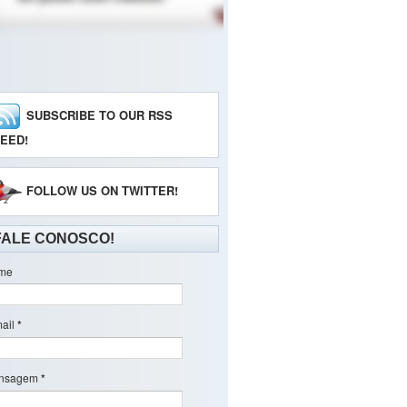
SUBSCRIBE TO OUR RSS
EED!
FOLLOW US ON TWITTER!
FALE CONOSCO!
me
ail
*
nsagem
*