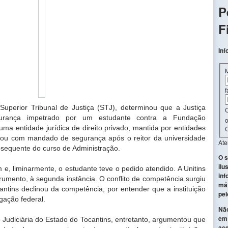
P
F
Inf
f
Superior Tribunal de Justiça (STJ), determinou que a Justiça
C
urança impetrado por um estudante contra a Fundação
o
 uma entidade jurídica de direito privado, mantida por entidades
C
ntrou com mandado de segurança após o reitor da universidade
At
bsequente do curso de Administração.
O s
ilu
 e, liminarmente, o estudante teve o pedido atendido. A Unitins
inf
rumento, à segunda instância. O conflito de competência surgiu
máx
antins declinou da competência, por entender que a instituição
pel
egação federal.
Não
em 
 Judiciária do Estado do Tocantins, entretanto, argumentou que
ace