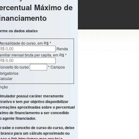
ercentual Máximo de
inanciamento
orme os dados abaixo
Mensalidade do curso, em R$
*
Renda
amiliar mensal bruta per capita, em R$
*
onceito do curso
* Campos
brigatórios
alcular
enção
imulador possui caráter meramente
strativo e tem por objetivo disponibilizar
ormações aproximadas sobre o percentual
imo de financiamento a ser concedido
o agente financiador.
 sabe o conceito de curso do curso, deixe
branco para um cálculo aproximado ou
sse o link
http://emec.mec.gov.br/
e