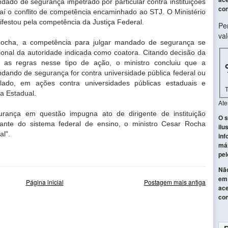
ndado de segurança impetrado por particular contra instituições
con
Daí o conflito de competência encaminhado ao STJ. O Ministério
ifestou pela competência da Justiça Federal.
Pe
val
ocha, a competência para julgar mandado de segurança se
ional da autoridade indicada como coatora. Citando decisão da
 as regras nesse tipo de ação, o ministro concluiu que a
ando de segurança for contra universidade pública federal ou
o lado, em ações contra universidades públicas estaduais e
a Estadual.
At
nça em questão impugna ato de dirigente de instituição
O s
grante do sistema federal de ensino, o ministro Cesar Rocha
ilu
al".
inf
máx
pel
Não
em 
Página inicial
Postagem mais antiga
ace
con