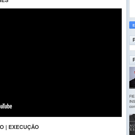
FI
INS
con
ÇÃO | EXECUÇÃO