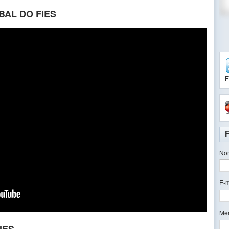
AL DO FIES
F
No
E-m
Me
IES