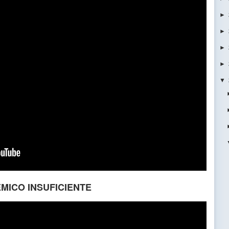
►
►
►
►
▼
MICO INSUFICIENTE