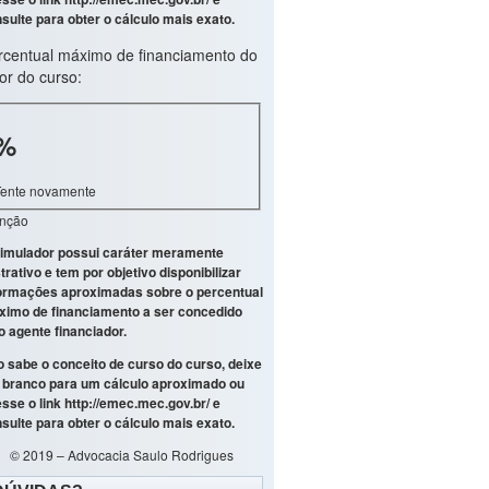
sulte para obter o cálculo mais exato.
rcentual máximo de financiamento do
or do curso:
%
Tente novamente
enção
imulador possui caráter meramente
strativo e tem por objetivo disponibilizar
ormações aproximadas sobre o percentual
imo de financiamento a ser concedido
o agente financiador.
 sabe o conceito de curso do curso, deixe
branco para um cálculo aproximado ou
sse o link
http://emec.mec.gov.br/
e
sulte para obter o cálculo mais exato.
© 2019 – Advocacia Saulo Rodrigues