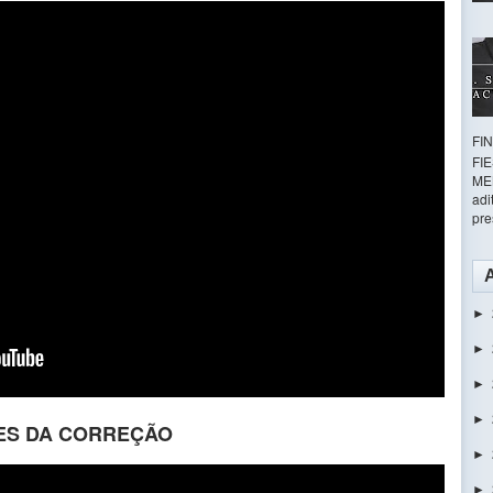
FI
FI
ME
adi
pre
►
►
►
►
TES DA CORREÇÃO
►
►