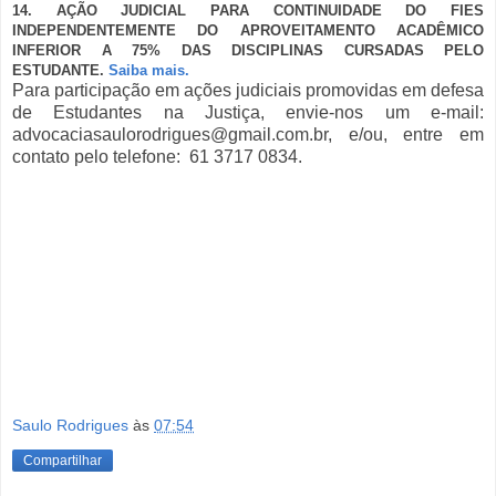
14. AÇÃO JUDICIAL PARA CONTINUIDADE DO FIES
INDEPENDENTEMENTE DO APROVEITAMENTO ACADÊMICO
INFERIOR A 75% DAS DISCIPLINAS CURSADAS PELO
ESTUDANTE.
Saiba mais.
Para participação em ações judiciais promovidas em defesa
de Estudantes na Justiça, envie-nos um e-mail:
advocaciasaulorodrigues@gmail.com.br, e/ou, entre em
contato pelo telefone: 61 3717 0834.
Inscrições fies 2012 inscrições financiamento estudantil 2012 inscrições fies fies inscrições
inscrições crédito educativo financiamento estudantil 2012 inscrições, inscrições fies 2016, inscrições
fies 2015, inscrições fies 2014, inscrições fies 2017, inscrições fies 2018, inscrições fies 2019,
inscrições fies 2020, inscrições fies advogado especialista e ações judiciais para inscrições no fies
2016, fies 2016, financiamento estudantil 2016, fies 2017, ações judiciais para inscrição no fies
liminar fies 2016, liminar inscrição fies 2017, fies medicina 2016, inscrições fies medicina 2016,
estudante de medicina liminar advogado inscrição fies 2016, inscrições semestre fies 2016,
inscrições fies primeiro semestre 2016, inscrições fies 1º semestre 2016, inscrições no fies bolsa
fies, 2016, advogado inscrição no fies 2016 medicina liminar.
Saulo Rodrigues
às
07:54
Compartilhar