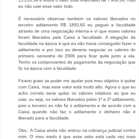
13.255,94 é sobre o valor total financiado de 7.450,00, mas
eu não usei esse valor todo.
É necessário observar também os valores liberados no
terceiro aditamento R$ 1893,60 eu paguei a faculdade
através de uma negociação interna e ví que esses valores
foram liberados pela Caixa a faculdade. A alegação da
faculdade na época é que eu não havia conseguido fazer o
aditamento e por isso eu deveria negociar os valores do
primeiro semestre de 2006 para ficar quite junto a ela.
Tenho os comprovantes de pagamento da negociação que
fiz na época com a faculdade.
Ficarei grato se puder me ajudar pois meu objetivo é quitar
com Caixa, mas esse valor está muito alto. Agora o que eu
acho correto seria quitar os valores relativos ao que eu
usei, ou seja, os valores liberados pelos 1º e 2º aditamento,
pois o terceiro eu não fiz o aditamento e de acordo com a
Caixa quando não faz o aditamento o dinheiro não é
liberado para a faculdade.
Obs.: A Caixa ainda não entrou na cobrança judicial contra
mim. O meu medo é que esse valor está cada vez mais