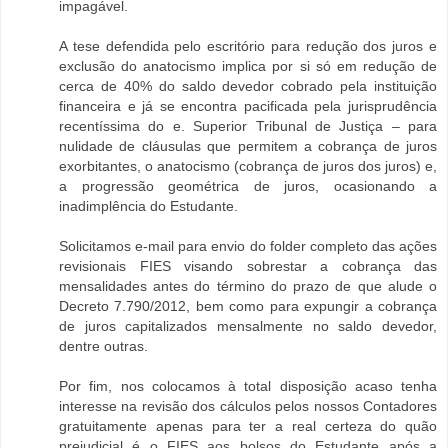
impagável.
A tese defendida pelo escritório para redução dos juros e
exclusão do anatocismo implica por si só em redução de
cerca de 40% do saldo devedor cobrado pela instituição
financeira e já se encontra pacificada pela jurisprudência
recentíssima do e. Superior Tribunal de Justiça – para
nulidade de cláusulas que permitem a cobrança de juros
exorbitantes, o anatocismo (cobrança de juros dos juros) e,
a progressão geométrica de juros, ocasionando a
inadimplência do Estudante.
Solicitamos e-mail para envio do folder completo das ações
revisionais FIES visando sobrestar a cobrança das
mensalidades antes do término do prazo de que alude o
Decreto 7.790/2012, bem como para expungir a cobrança
de juros capitalizados mensalmente no saldo devedor,
dentre outras.
Por fim, nos colocamos à total disposição acaso tenha
interesse na revisão dos cálculos pelos nossos Contadores
gratuitamente apenas para ter a real certeza do quão
prejudicial é o FIES aos bolsos do Estudante após a