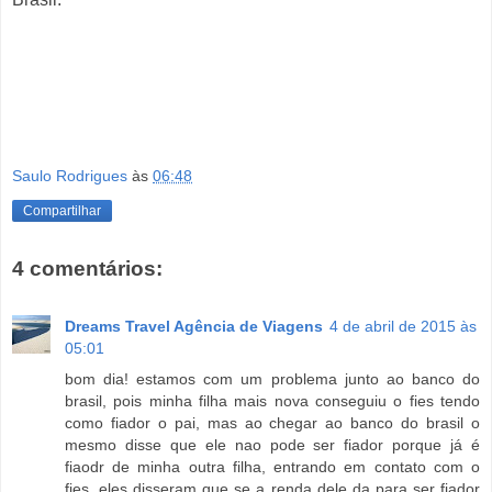
fies para todos, ações judiciais fies, financiamento público para todos, fies justo, fies e juros
abusivos, fies e execução, ação monitória fies, governo federal e fies, prazo para o fies, fies 2014,
advogado fies, fies juros abusivos, fies é para todos. educação para todos, educação superior para
estudantes do Brasil.
Saulo Rodrigues
às
06:48
Compartilhar
4 comentários:
Dreams Travel Agência de Viagens
4 de abril de 2015 às
05:01
bom dia! estamos com um problema junto ao banco do
brasil, pois minha filha mais nova conseguiu o fies tendo
como fiador o pai, mas ao chegar ao banco do brasil o
mesmo disse que ele nao pode ser fiador porque já é
fiaodr de minha outra filha, entrando em contato com o
fies, eles disseram que se a renda dele da para ser fiador