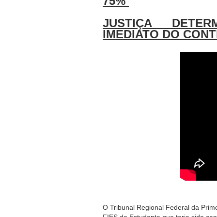
75%
JUSTIÇA DETER
IMEDIATO DO CONT
O Tribunal Regional Federal da Prim
FIES do Estudante que teria sido c