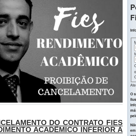
P
F
Inf
f
C
o
C
At
O s
ilu
inf
máx
pel
NCELAMENTO DO CONTRATO FIES
Não
DIMENTO ACADÊMICO INFERIOR A
em 
ace