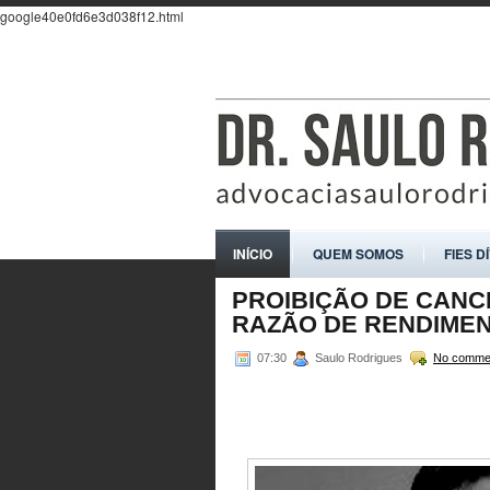
google40e0fd6e3d038f12.html
INÍCIO
QUEM SOMOS
FIES D
PROIBIÇÃO DE CANC
RAZÃO DE RENDIMEN
07:30
Saulo Rodrigues
No comme