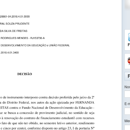
F
No
E-m
Me