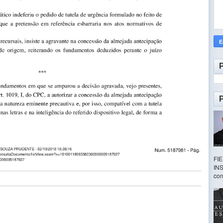
FI
INS
con