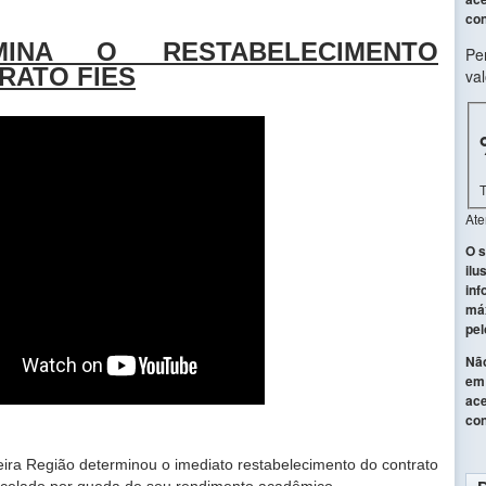
con
MINA O RESTABELECIMENTO
Pe
RATO FIES
val
At
O s
ilu
inf
máx
pel
Não
em 
ace
con
eira Região determinou o imediato restabelecimento do contrato
ancelado por queda de seu rendimento acadêmico.