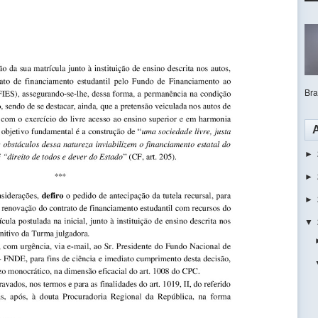
Bras
►
►
►
▼