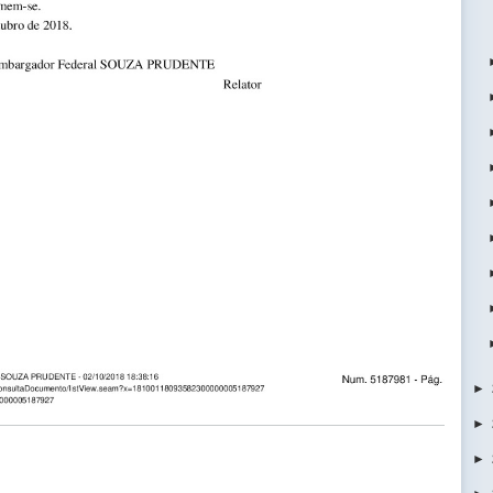
►
►
►