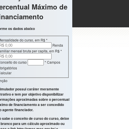
ercentual Máximo de
inanciamento
orme os dados abaixo
Mensalidade do curso, em R$
*
Renda
amiliar mensal bruta per capita, em R$
*
onceito do curso
* Campos
brigatórios
alcular
enção
imulador possui caráter meramente
strativo e tem por objetivo disponibilizar
ormações aproximadas sobre o percentual
imo de financiamento a ser concedido
o agente financiador.
 sabe o conceito de curso do curso, deixe
branco para um cálculo aproximado ou
sse o link
http://emec.mec.gov.br/
e