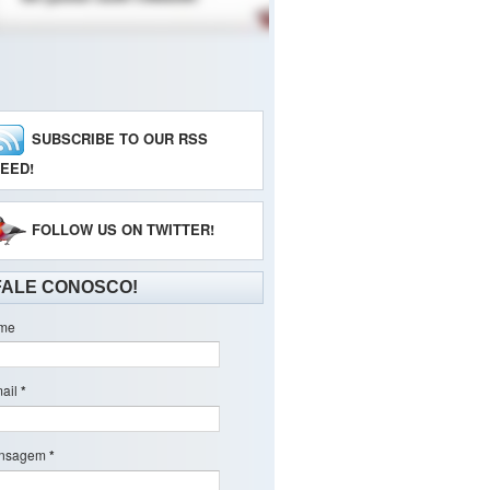
SUBSCRIBE TO OUR RSS
EED!
FOLLOW US ON TWITTER!
FALE CONOSCO!
me
ail
*
nsagem
*