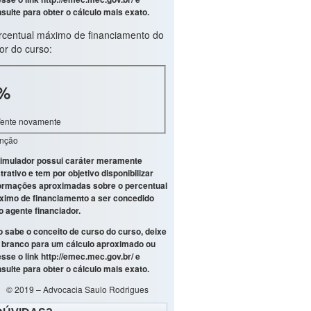
sulte para obter o cálculo mais exato.
rcentual máximo de financiamento do
or do curso:
%
Tente novamente
enção
imulador possui caráter meramente
strativo e tem por objetivo disponibilizar
ormações aproximadas sobre o percentual
imo de financiamento a ser concedido
o agente financiador.
 sabe o conceito de curso do curso, deixe
branco para um cálculo aproximado ou
sse o link
http://emec.mec.gov.br/
e
sulte para obter o cálculo mais exato.
© 2019 – Advocacia Saulo Rodrigues