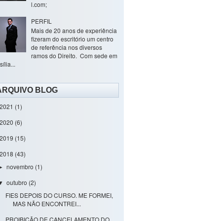
l.com;
PERFIL
Mais de 20 anos de experiência
fizeram do escritório um centro
de referência nos diversos
ramos do Direito. Com sede em
ília...
ARQUIVO BLOG
2021
(1)
2020
(6)
2019
(15)
2018
(43)
novembro
(1)
►
outubro
(2)
▼
FIES DEPOIS DO CURSO. ME FORMEI,
MAS NÃO ENCONTREI...
PROIBIÇÃO DE CANCELAMENTO DO