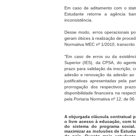
Em caso de aditamento com o statu
Estudante retorne a agência ban
inconsistência.
Desse modo, erros operacionais po
geram óbices à realização de proced
Normativa MEC nº 1/2010, transcrito a
"Em caso de erros ou da existênci
Superior (IES), da CPSA, do agente
prazo para validação da inscrição,
adesão e renovação da adesão ao F
justificativas apresentadas pela pa
prorrogação dos respectivos praz
disponibilidade financeira na respe
pela Portaria Normativa nº 12, de 06
A objurgada cláusula contratual p
o livre acesso à educação, com t
do sistema do programa social.
maximizar as inclusões de Estuda
do país. Quanto mais estudante