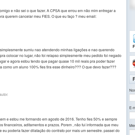
comigo e não sei o que fazer. A CPSA que errou em não mim entregar a
ora querem cancelar meu FIES. O que eu faço ? meu email:
F
ra simplesmente sumiu nao atendendo minhas ligações e nao querendo
 pra colocar no lugar, não foi relapso simplesmente meu pedido foi negado
gar e agora estou tendo que pagar quase 10 mil reais pra poder fazer
ca como um aluno 100% fies tira esse dinheiro??? O que devo fazer???
No
utor.
E-m
em e estou me formando em agosto de 2016. Tenho fies 50% e sempre
s financeiros, aditamentos e prazos. Porem , não fui informada que meu
Me
 eu poderia fazer dilatação do contrato por mais um semestre. passei do