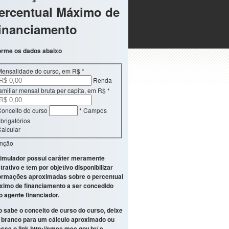
ercentual Máximo de
inanciamento
orme os dados abaixo
Mensalidade do curso, em R$
*
Renda
amiliar mensal bruta per capita, em R$
*
onceito do curso
* Campos
brigatórios
alcular
enção
imulador possui caráter meramente
strativo e tem por objetivo disponibilizar
ormações aproximadas sobre o percentual
imo de financiamento a ser concedido
o agente financiador.
 sabe o conceito de curso do curso, deixe
branco para um cálculo aproximado ou
sse o link
http://emec.mec.gov.br/
e