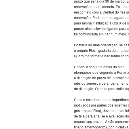
prazo que seria dia 30 de março. E
renovação de aditamento. Estudo na
em contato com a Central do fies 
renovação. Pediu que eu aguardass
para minha Instituição a CSPA de 
porem eles estavam ligando para 
fui comunicada em nenhum meio. m
Gostaria de uma orientação, se ca
o próprio Fies , gostaria de uma op
Quero me formar e não tenho condiç
Recebi o seguinte email do Mec:
nformamos que segundo a Portaria 
a dilatação do prazo de utilização 
mês do semestre de encerramento do
da dilatação. O prazo para solicit
Caso o estudante relate impedimen
motivados por partes dos agentes d
gestores do Fies), deverá encaminh
de tela para análise e avaliação 
respectivos prazos. A não compro
financiamento(tácito), por iniciat