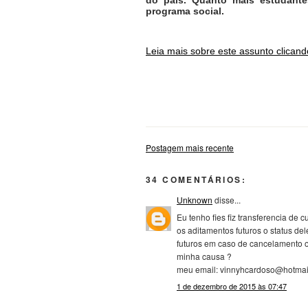
programa social.
Leia mais sobre este assunto clicand
fies aditamento e agente operador aditamento sisfies, p
perda de prazo para aditamento, advogado perda de praz
Postagem mais recente
34 COMENTÁRIOS:
Unknown
disse...
Eu tenho fies fiz transferencia d
os aditamentos futuros o status de
futuros em caso de cancelamento 
minha causa ?
meu email: vinnyhcardoso@hotmai
1 de dezembro de 2015 às 07:47