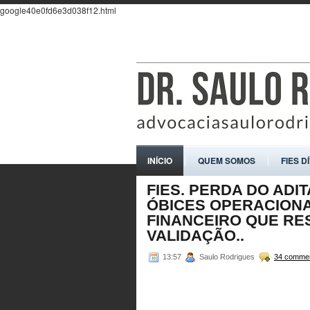
google40e0fd6e3d038f12.html
INÍCIO
QUEM SOMOS
FIES D
FIES. PERDA DO ADI
ÓBICES OPERACIONA
FINANCEIRO QUE RE
VALIDAÇÃO..
13:57
Saulo Rodrigues
34 comme