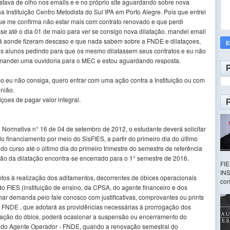
stava de olho nos emails e e no próprio site aguardando sobre nova
 Instituição Centro Metodista do Sul IPA em Porto Alegre. Pois que entrei
que me confirma não estar mais com contrato renovado e que perdi
e até o dia 01 de maio para ver se consigo nova dilatação. mandei email
lá aonde fizeram descaso e que nada sabem sobre a FNDE e dilataçoes,
os alunos pedindo para que os mesmo dilatassem seus contratos e eu não
andei uma ouvidoria para o MEC e estou aguardando resposta.
so eu não consiga, quero entrar com uma ação contra a Instituição ou com
inião.
oes de pagar valor integral.
Normativa n° 16 de 04 de setembro de 2012, o estudante deverá solicitar
do financiamento por meio do SisFIES, a partir do primeiro dia do último
 curso até o último dia do primeiro trimestre do semestre de referência
ação da dilatação encontra-se encerrado para o 1° semestre de 2016.
FI
INS
tos à realização dos aditamentos, decorrentes de óbices operacionais
con
o FIES (instituição de ensino, da CPSA, do agente financeiro e dos
ar demanda pelo fale conosco com justificativas, comprovantes ou prints
do FNDE , que adotará as providências necessárias à prorrogação dos
vação do óbice, poderá ocasionar a suspensão ou encerramento do
iva do Agente Operador - FNDE, quando a renovação semestral do