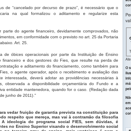
con
s de “cancelado por decurso de prazo”, é necessário que o
caria na qual formalizou o aditamento e regularize esta
Pe
val
r parte do agente financeiro, devidamente comprovados, não
imentos, em conformidade com o previsto no art. 25 da Portaria
baixo. Art. 25.
a de óbices operacionais por parte da Instituição de Ensino
At
 financeiro e dos gestores do Fies, que resulte na perda de
 contratação e aditamento do financiamento, como também para
O s
ies, o agente operador, após o recebimento e avaliação das
ilu
rte interessada, deverá adotar as providências necessárias à
inf
máx
os, observada a disponibilidade orçamentária do Fundo e a
pel
ctiva entidade mantenedora, quando for o caso. (Redação dada
 de junho de 2011)."
Não
em 
ace
ara vedar fruição de garantia prevista na constituição para
con
odo respeito que mereça, mas vai à contramão da filosofia
 A ideologia do programa social FIES, sem dúvidas, é
ntes no Ensino Superior visando o desenvolvimento social
s no terceiro grau de ensino, mais vantajoso é para o