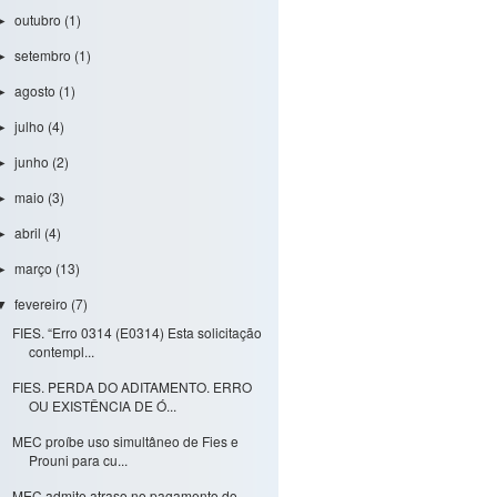
outubro
(1)
►
setembro
(1)
►
agosto
(1)
►
julho
(4)
►
junho
(2)
►
maio
(3)
►
abril
(4)
►
março
(13)
►
fevereiro
(7)
▼
FIES. “Erro 0314 (E0314) Esta solicitação
contempl...
FIES. PERDA DO ADITAMENTO. ERRO
OU EXISTÊNCIA DE Ó...
MEC proíbe uso simultâneo de Fies e
Prouni para cu...
MEC admite atraso no pagamento do