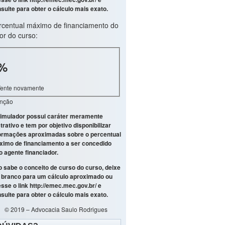
sulte para obter o cálculo mais exato.
rcentual máximo de financiamento do
or do curso:
%
Tente novamente
enção
imulador possui caráter meramente
strativo e tem por objetivo disponibilizar
ormações aproximadas sobre o percentual
imo de financiamento a ser concedido
o agente financiador.
 sabe o conceito de curso do curso, deixe
branco para um cálculo aproximado ou
sse o link
http://emec.mec.gov.br/
e
sulte para obter o cálculo mais exato.
© 2019 – Advocacia Saulo Rodrigues