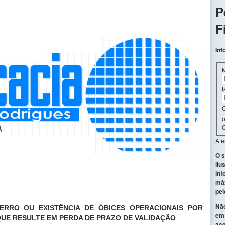
P
F
Inf
f
C
o
C
At
O s
ilu
inf
máx
pel
Não
 ERRO OU EXISTÊNCIA DE ÓBICES OPERACIONAIS POR
em 
QUE RESULTE EM PERDA DE PRAZO DE VALIDAÇÃO
ace