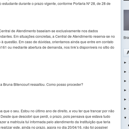
o estudante durante o prazo vigente, conforme Portaria Nº 28, de 28 de
Central de Atendimento baseiam-se exclusivamente nos dados
antes. Em situações concretas, a Central de Atendimento reserva-se no
Bras
so à questão. Em caso de dúvidas, orientamos ainda que entre em contato
61 ou mediante abertura de demanda, nos link’s disponíveis no sítio do
►
►
►
 Bruna Bitencourt ressaltou. Como posso proceder?
►
►
►
ue o seu. Estou no último ano de direito, e vou ter que trancar por não
. Desde que descobri que perdi, o prazo, pois pensava que estava tudo
▼
azer a matrícula fui informada pelo atendimento da Instituição que teria
ealizar este, ainda no prazo, agora no dia 20/04/16, não foi possível