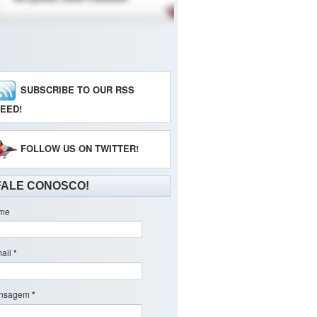
SUBSCRIBE TO OUR RSS
EED!
FOLLOW US ON TWITTER!
FALE CONOSCO!
me
ail
*
nsagem
*