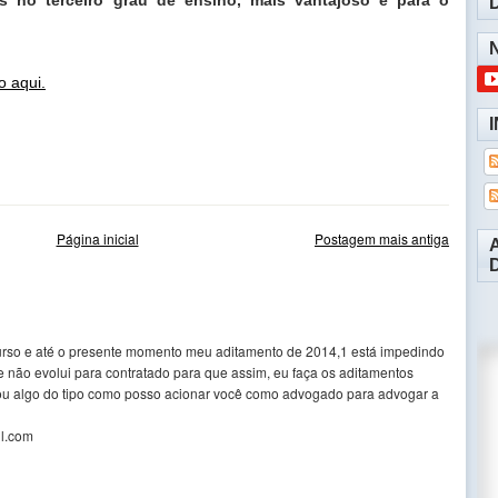
o aqui.
razo para renovação do fies, aditamento fies e instituição bancária, prorrogação de aditamento,
o aditamento, advogado fies, advogado fies e sisfies e adtiamento
Página inicial
Postagem mais antiga
e curso e até o presente momento meu aditamento de 2014,1 está impedindo
le não evolui para contratado para que assim, eu faça os aditamentos
ou algo do tipo como posso acionar você como advogado para advogar a
l.com