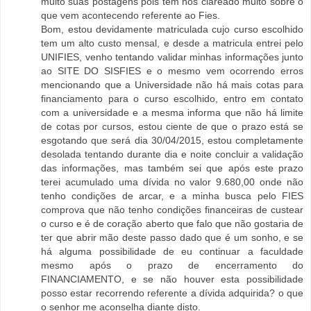
muito suas postagens pois tem nos clareado muito sobre o
que vem acontecendo referente ao Fies.
Bom, estou devidamente matriculada cujo curso escolhido
tem um alto custo mensal, e desde a matricula entrei pelo
UNIFIES, venho tentando validar minhas informações junto
ao SITE DO SISFIES e o mesmo vem ocorrendo erros
mencionando que a Universidade não há mais cotas para
financiamento para o curso escolhido, entro em contato
com a universidade e a mesma informa que não há limite
de cotas por cursos, estou ciente de que o prazo está se
esgotando que será dia 30/04/2015, estou completamente
desolada tentando durante dia e noite concluir a validação
das informações, mas também sei que após este prazo
terei acumulado uma dívida no valor 9.680,00 onde não
tenho condições de arcar, e a minha busca pelo FIES
comprova que não tenho condições financeiras de custear
o curso e é de coração aberto que falo que não gostaria de
ter que abrir mão deste passo dado que é um sonho, e se
há alguma possibilidade de eu continuar a faculdade
mesmo após o prazo de encerramento do
FINANCIAMENTO, e se não houver esta possibilidade
posso estar recorrendo referente a dívida adquirida? o que
o senhor me aconselha diante disto.