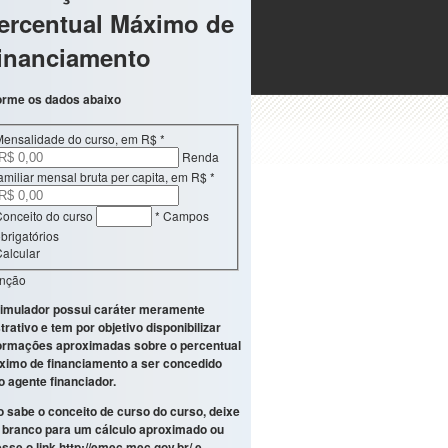
ercentual Máximo de
inanciamento
orme os dados abaixo
Mensalidade do curso, em R$
*
Renda
amiliar mensal bruta per capita, em R$
*
onceito do curso
* Campos
brigatórios
alcular
enção
imulador possui caráter meramente
strativo e tem por objetivo disponibilizar
ormações aproximadas sobre o percentual
imo de financiamento a ser concedido
o agente financiador.
 sabe o conceito de curso do curso, deixe
branco para um cálculo aproximado ou
sse o link
http://emec.mec.gov.br/
e