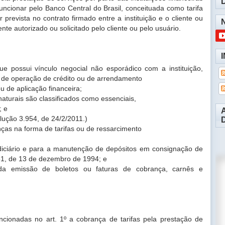
 funcionar pelo Banco Central do
Brasil, conceituada como tarifa
r prevista no contrato firmado
entre a instituição e o cliente ou
mente autorizado ou
solicitado pelo cliente ou pelo usuário.
 que possui vínculo negocial não esporádico com
a instituição,
, de operação de crédito ou de arrendamento
ou de aplicação financeira;
 naturais são classificados como essenciais,
s; e
lução 3.954, de 24/2/2011.)
nças na forma de tarifas ou de ressarcimento
diciário e para a manutenção de depósitos em
consignação de
951, de 13 de dezembro de 1994; e
 da emissão de boletos ou faturas de cobrança,
carnês e
encionadas no art. 1º a cobrança de tarifas pela
prestação de