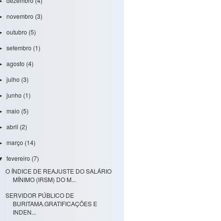
dezembro
(4)
►
novembro
(3)
►
outubro
(5)
►
setembro
(1)
►
agosto
(4)
►
julho
(3)
►
junho
(1)
►
maio
(5)
►
abril
(2)
►
março
(14)
►
fevereiro
(7)
▼
O ÍNDICE DE REAJUSTE DO SALÁRIO
MÍNIMO (IRSM) DO M...
SERVIDOR PÚBLICO DE
BURITAMA.GRATIFICAÇÕES E
INDEN...