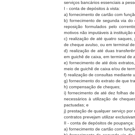
serviços bancários essenciais a pes
I - conta de depósitos à vista:
a) fornecimento de cartão com funçã
b) fornecimento de segunda via do 
reposição formulados pelo correnti
motivos não imputáveis à instituição
c) realização de até quatro saques,
de cheque avulso, ou em terminal d
d) realização de até duas transferê
em guichê de caixa, em terminal de 
e) fornecimento de até dois extrat
meio de guichê de caixa e/ou de ter
f) realização de consultas mediante u
g) fornecimento do extrato de que tra
h) compensação de cheques;
i) fornecimento de até dez folhas d
necessários à utilização de cheq
pactuadas; e
j) prestação de qualquer serviço por
contratos prevejam utilizar exclusiv
II - conta de depósitos de poupança:
a) fornecimento de cartão com funç
b) fornecimento de segunda via do 