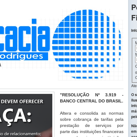
P
F
Inf
f
C
o
C
At
O s
"RESOLUÇÃO Nº 3.919 -
ilu
BANCO CENTRAL DO BRASIL.
inf
máx
Altera e consolida as normas
pel
sobre cobrança
de tarifas pela
prestação de serviços por
Não
em 
parte
das instituições financeiras
ace