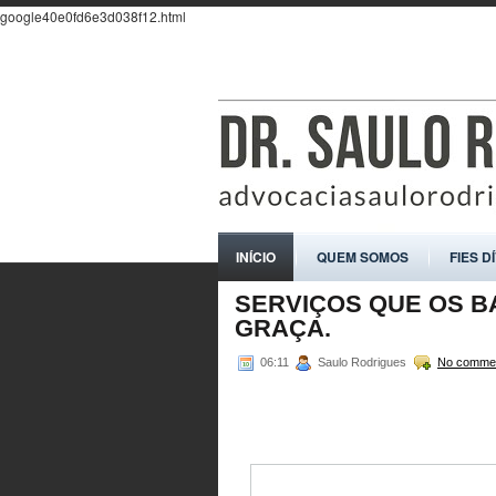
google40e0fd6e3d038f12.html
INÍCIO
QUEM SOMOS
FIES D
SERVIÇOS QUE OS 
GRAÇA.
06:11
Saulo Rodrigues
No comme