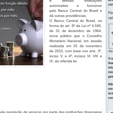
e demais
instituições
con
autorizadas a funcionar
pelo
Banco Central do Brasil e
Pe
dá outras
providências.
val
O Banco Central do Brasil, na
forma do art. 9º da Lei nº 4.595,
de 31 de dezembro
de 1964,
torna público que o Conselho
Monetário Nacional, em sessão
realizada em 25 de
novembro
At
de 2010, com base nos arts. 3º,
inciso V, e 4º, incisos VI, VIII e
O s
IX, da referida lei
,
ilu
inf
máx
pel
Não
em 
ace
con
ela prestação de serviços por parte das
instituições financeiras