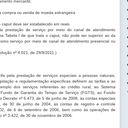
amento mercantil;
ra compra ou venda de moeda estrangeira
.
 o caput deve ser estabelecido em reais.
ela prestação de serviço por meio do canal de
atendimento
na Tabela I de que trata o caput, não pode ser
superior ao da
mesmo serviço por meio de canal de atendimento
presencial ou
olução nº 4.021, de 29/9/2011.)
rifa pela prestação de serviços especiais a
pessoas naturais,
gislação e regulamentação específicas
definem as tarifas e as
xemplo dos serviços referentes ao crédito
rural, ao Sistema
o Fundo de Garantia do Tempo de Serviço
(FGTS), ao Fundo
no Decreto nº 6.473, de 5 de junho de
2008, às contas especiais
1, de 30 de junho de 2004, às contas de
registro e controle
3.402, de 6 de setembro de 2006, bem como
às operações de
ão nº 3.422, de 30 de novembro de 2006.