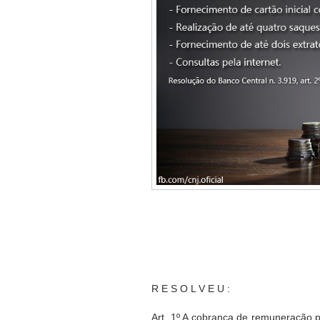
R E S O L V E U :
Art. 1º A cobrança de remuneração p