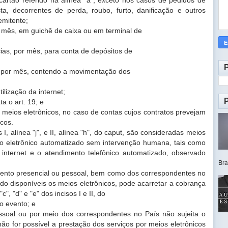
sta, decorrentes de perda, roubo, furto,
danificação e outros
 emitente;
or mês, em guichê de caixa ou em terminal de
cias, por mês, para conta de depósitos de
s, por mês, contendo a movimentação dos
tilização da internet;
ta o art. 19; e
 meios eletrônicos, no caso de contas cujos
contratos prevejam
icos.
I, alínea "j", e II, alínea "h", do caput, são
consideradas meios
to eletrônico automatizado sem
intervenção humana, tais como
 internet e o atendimento
telefônico automatizado, observado
Bras
dimento presencial ou pessoal, bem como dos
correspondentes no
ndo disponíveis os meios eletrônicos,
pode acarretar a cobrança
", "d" e "e" dos incisos I e II, do
ro evento; e
essoal ou por meio dos correspondentes no País
não sujeita o
não for possível a prestação dos serviços por
meios eletrônicos