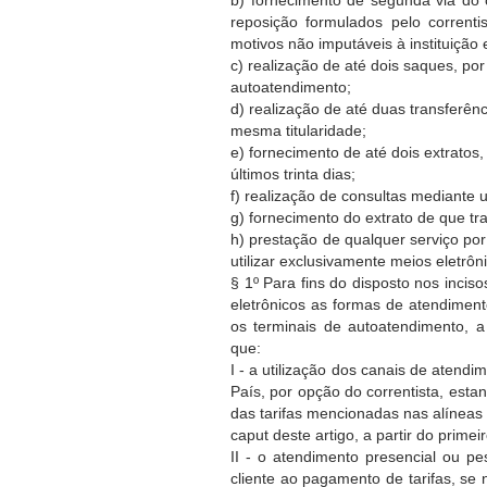
reposição formulados pelo correnti
motivos não imputáveis à instituição
c) realização de até dois saques, p
autoatendimento;
d) realização de até duas transferên
mesma titularidade;
e) fornecimento de até dois extrato
últimos trinta dias;
f) realização de consultas mediante u
g) fornecimento do extrato de que tra
h) prestação de qualquer serviço por
utilizar exclusivamente meios eletrôn
§ 1º Para fins do disposto nos incisos 
eletrônicos as formas de atendimen
os terminais de autoatendimento, a
que:
I - a utilização dos canais de aten
País, por opção do correntista, esta
das tarifas mencionadas nas alíneas "c
caput deste artigo, a partir do primei
II - o atendimento presencial ou p
cliente ao pagamento de tarifas, se 