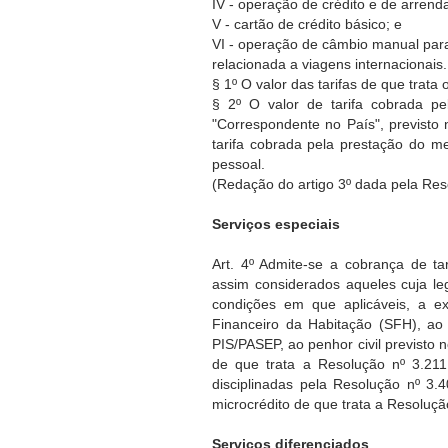
IV - operação de crédito e de arrend
V - cartão de crédito básico; e
VI - operação de câmbio manual pa
relacionada a viagens internacionais
§ 1º O valor das tarifas de que trata
§ 2º O valor de tarifa cobrada p
"Correspondente no País", previsto 
tarifa cobrada pela prestação do 
pessoal.
(Redação do artigo 3º dada pela Res
Serviços especiais
Art. 4º Admite-se a cobrança de ta
assim considerados aqueles cuja le
condições em que aplicáveis, a e
Financeiro da Habitação (SFH), a
PIS/PASEP, ao penhor civil previsto 
de que trata a Resolução nº 3.21
disciplinadas pela Resolução nº 
microcrédito de que trata a Resoluç
Serviços diferenciados