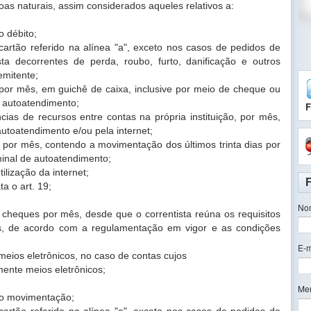
soas naturais, assim considerados aqueles
relativos a:
o débito;
cartão referido na alínea "a", exceto nos casos
de pedidos de
sta decorrentes de perda, roubo, furto,
danificação e outros
 emitente;
 por mês, em guichê de caixa, inclusive por
meio de cheque ou
e autoatendimento;
F
ncias de recursos entre contas na própria
instituição, por mês,
autoatendimento e/ou pela internet;
os, por mês, contendo a movimentação dos
últimos trinta dias por
minal de autoatendimento;
tilização da internet;
ta o art. 19;
No
e cheques por mês, desde que o correntista
reúna os requisitos
ues, de acordo com a regulamentação em
vigor e as condições
E-m
 meios eletrônicos, no caso de contas cujos
amente meios eletrônicos;
Me
ão movimentação;
cartão referido na alínea "a", exceto nos casos
de pedidos de