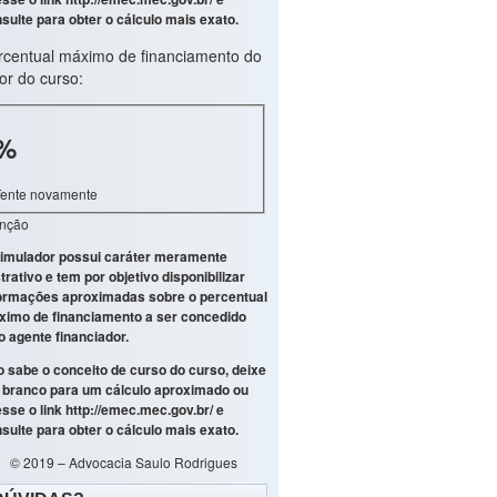
sulte para obter o cálculo mais exato.
rcentual máximo de financiamento do
or do curso:
%
Tente novamente
enção
imulador possui caráter meramente
strativo e tem por objetivo disponibilizar
ormações aproximadas sobre o percentual
imo de financiamento a ser concedido
o agente financiador.
 sabe o conceito de curso do curso, deixe
branco para um cálculo aproximado ou
sse o link
http://emec.mec.gov.br/
e
sulte para obter o cálculo mais exato.
© 2019 – Advocacia Saulo Rodrigues