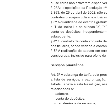
ou se estes não estiverem disponíve
§ 2º As disposições da Resolução nº
2.953, de 25 de abril de 2002, não s
contratos prevejam utilizar exclusiv
§ 3º A quantidade de eventos gratuit
e "i" do inciso I e as alíneas "c", "
conta de depósitos, independentem
subsequente.
§ 4º O contrato de conta conjunta d
aos titulares, sendo vedada a cobra
§ 5º A realização de saques em ter
considerada, inclusive para efeito da 
Serviços prioritários
Art. 3º A cobrança de tarifa pela pre
a lista de serviços, a padronização
Tabela I anexa a esta Resolução, a
relacionados a:
I - cadastro;
II - conta de depósitos;
III - transferência de recursos;