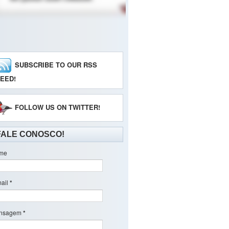
SUBSCRIBE TO OUR RSS
EED!
FOLLOW US ON TWITTER!
FALE CONOSCO!
me
ail
*
nsagem
*