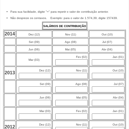
Para sua facilidade, digite "=" para repetir o valor de contribuição anterior.
Não despreze os centavos. Exemplo: para o valor de 1.574,39, digite 157439.
SALÁRIOS DE CONTRIBUIÇÃO
2014
Dez (12)
Nov (11)
Out (10)
Set (09)
Ago (08)
Jul (07)
Jun (06)
Mai (05)
Abr (04)
Fev (02)
Jan (01)
Mar (03)
Dez (12)
Nov (11)
Out (10)
2013
Set (09)
Ago (08)
Jul (07)
Jun (06)
Mai (05)
Abr (04)
Mar (03)
Fev (02)
Jan (01)
Dez (12)
Nov (11)
Out (10)
2012