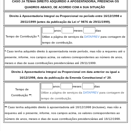
CASO JÁ TENHA DIREITO ADQUIRIDO À APOSENTADORIA, PREENCHA OS
QUADROS ABAIXO, DE ACORDO COM A SUA SITUAÇÃO
Direito à Aposentadoria Integral ou Proporcional no período entre 16/12/1998 e
28/11/1999 (antes da publicação da Lei n° 9876 de 29/11/1999).
anos
meses
dias
Tempo de Contribuição
*
:
Utilize a página de serviços da
DATAPREV
para contagem de
tempo de contribuição.
*
Caso tenha adquirido direito à aposentadoria neste período, mas não a requereu até o
presente, informe, nos campos acima, os valores correspondentes ao número de anos,
meses e dias de suas contribuições previdenciárias até 28/11/1999.
Direito à Aposentadoria Integral ou Proporcional em data anterior ou igual a
16/12/1998, data da publicação da Emenda Constitucional n° 20.
anos
meses
dias
Tempo de
Utilize a página de serviços da
DATAPREV
para contagem de
Contribuição
**
:
tempo de contribuição.
**
Caso tenha adquirido direito à aposentadoria até 16/12/1998 (inclusive), mas não a
requereu até o presente, informe, nos campos acima, os valores correspondentes ao
número de anos, meses e dias de suas contribuições previdenciárias até 16/12/1998.