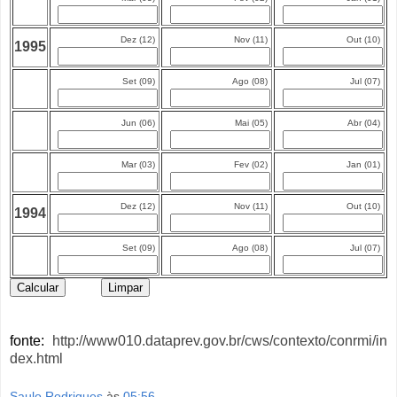
Dez (12)
Nov (11)
Out (10)
1995
Set (09)
Ago (08)
Jul (07)
Jun (06)
Mai (05)
Abr (04)
Mar (03)
Fev (02)
Jan (01)
Dez (12)
Nov (11)
Out (10)
1994
Set (09)
Ago (08)
Jul (07)
fonte:
http://www010.dataprev.gov.br/cws/contexto/conrmi/in
dex.html
Saulo Rodrigues
às
05:56