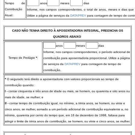
Tempo de
anos
meses
dias
Contribuição
Informe, nos campos correspondentes, o total de anos, meses e dias que c
Atual:
Utilize a página de serviços da
DATAPREV
para contagem de tempo de contri
CASO NÃO TENHA DIREITO À APOSENTADORIA INTEGRAL, PREENCHA OS
QUADROS ABAIXO
anos
meses
dias
Informe, nos campos correspondentes, o período adicional de
Tempo de Pedágio
*
:
contribuição para aposentadoria proporcional. Utilize a página
de serviços da
DATAPREV
para contagem de tempo de
contribuição.
*
O segurado terá direito a aposentadoria com valores proporcionais ao tempo de
contribuição quando:
I -
contar cinquenta e três anos de idade ou mais, se homem, ou quarenta e oito anos ou
mais de idade, se mulher; e
II -
contar tempo de contribuição igual, no mínimo, a trinta anos, se homem, ou vinte e
cinco anos, se mulher, somado a um período adicional de contribuição equivalente a, no
mínimo, quarenta por cento do tempo que, em 16 de dezembro de 1998, faltava para
atingir o limite de trinta anos de contribuição, se homem, ou vinte e cinco anos, se mulher.