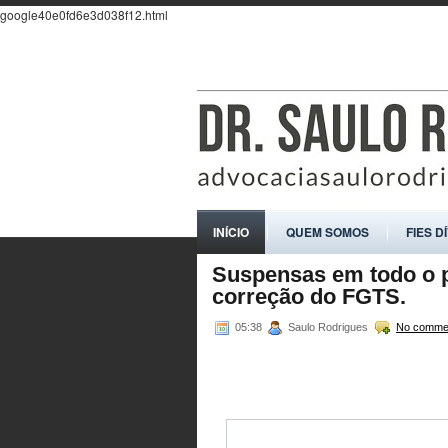
google40e0fd6e3d038f12.html
INÍCIO
QUEM SOMOS
FIES D
Suspensas em todo o p
correção do FGTS.
05:38
Saulo Rodrigues
No comme