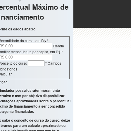
ercentual Máximo de
inanciamento
orme os dados abaixo
Mensalidade do curso, em R$
*
Renda
amiliar mensal bruta per capita, em R$
*
onceito do curso
* Campos
brigatórios
alcular
enção
imulador possui caráter meramente
strativo e tem por objetivo disponibilizar
ormações aproximadas sobre o percentual
imo de financiamento a ser concedido
o agente financiador.
 sabe o conceito de curso do curso, deixe
branco para um cálculo aproximado ou
sse o link
http://emec.mec.gov.br/
e