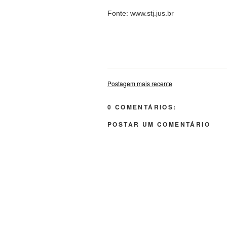
Fonte: www.stj.jus.br
ações fgts buritama, advogado buritama ações fgts, ad
buritama, ações judiciais buritama, ações para correção
Postagem mais recente
0 COMENTÁRIOS:
POSTAR UM COMENTÁRIO