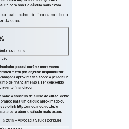
sulte para obter o cálculo mais exato.
rcentual máximo de financiamento do
or do curso:
%
Tente novamente
enção
imulador possui caráter meramente
strativo e tem por objetivo disponibilizar
ormações aproximadas sobre o percentual
imo de financiamento a ser concedido
o agente financiador.
 sabe o conceito de curso do curso, deixe
branco para um cálculo aproximado ou
sse o link
http://emec.mec.gov.br/
e
sulte para obter o cálculo mais exato.
© 2019 – Advocacia Saulo Rodrigues