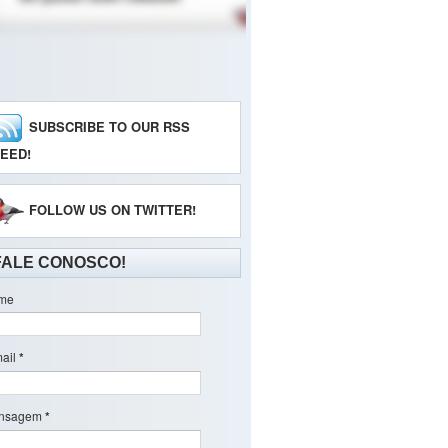
SUBSCRIBE TO OUR RSS
EED!
FOLLOW US ON TWITTER!
FALE CONOSCO!
me
ail
*
nsagem
*