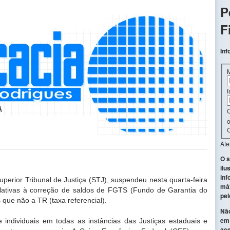
P
F
Inf
f
C
o
C
At
O s
ilu
inf
perior Tribunal de Justiça (STJ), suspendeu nesta quarta-feira
máx
elativas à correção de saldos de FGTS (Fundo de Garantia do
pel
 que não a TR (taxa referencial).
Não
em 
 individuais em todas as instâncias das Justiças estaduais e
ace