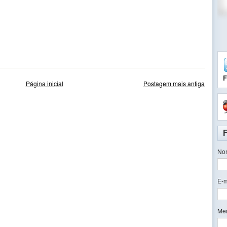
vogado buritama ações trabalhistas fgts, ações judiciais buritama, advogado especialista fgts
 do fgts, ações novas fgts, advogado ações nova fgts.
F
Página inicial
Postagem mais antiga
No
E-m
Me