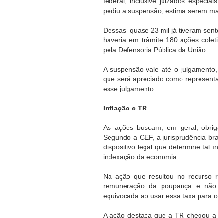
federal, inclusive juizados especi
pediu a suspensão, estima serem mai
Dessas, quase 23 mil já tiveram sen
haveria em trâmite 180 ações coleti
pela Defensoria Pública da União.
A suspensão vale até o julgamento,
que será apreciado como representati
esse julgamento.
Inflação e TR
As ações buscam, em geral, obrig
Segundo a CEF, a jurisprudência bra
dispositivo legal que determine tal 
indexação da economia.
Na ação que resultou no recurso r
remuneração da poupança e não d
equivocada ao usar essa taxa para
A ação destaca que a TR chegou a