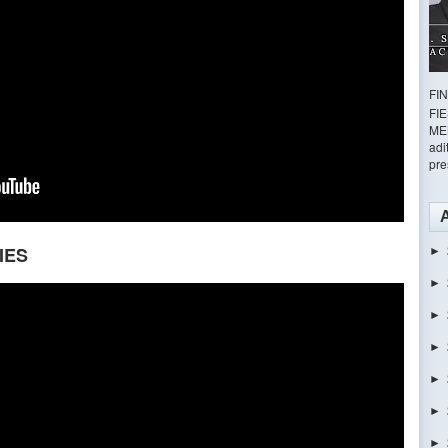
FI
FI
ME
adi
pre
IES
►
►
►
►
►
►
►