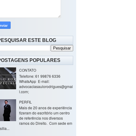
PESQUISAR ESTE BLOG
POSTAGENS POPULARES
CONTATO
Telefone: 61 99876 6336
WhatsApp E-mail:
advocaciasaulorodrigues@gmai
l.com;
PERFIL
Mais de 20 anos de experiência
fizeram do escritório um centro
de referência nos diversos
ramos do Direito. Com sede em
ília...