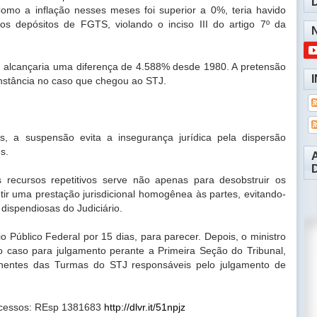
 Como a inflação nesses meses foi superior a 0%, teria havido
nos depósitos de FGTS, violando o inciso III do artigo 7º da
 alcançaria uma diferença de 4.588% desde 1980. A pretensão
instância no caso que chegou ao STJ.
s, a suspensão evita a insegurança jurídica pela dispersão
es.
 recursos repetitivos serve não apenas para desobstruir os
tir uma prestação jurisdicional homogênea às partes, evitando-
dispendiosas do Judiciário.
 Público Federal por 15 dias, para parecer. Depois, o ministro
 o caso para julgamento perante a Primeira Seção do Tribunal,
nentes das Turmas do STJ responsáveis pelo julgamento de
rocessos: REsp 1381683
http://dlvr.it/51npjz