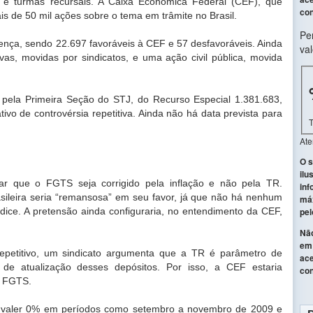
ais e turmas recursais. A Caixa Econômica Federal (CEF), que
con
s de 50 mil ações sobre o tema em trâmite no Brasil.
Pe
tença, sendo 22.697 favoráveis à CEF e 57 desfavoráveis. Ainda
val
vas, movidas por sindicatos, e uma ação civil pública, movida
 pela Primeira Seção do STJ, do Recurso Especial 1.381.683,
vo de controvérsia repetitiva. Ainda não há data prevista para
At
O s
ilu
ar que o FGTS seja corrigido pela inflação e não pela TR.
inf
sileira seria “remansosa” em seu favor, já que não há nenhum
máx
índice. A pretensão ainda configuraria, no entendimento da CEF,
pel
Não
em 
epetitivo, um sindicato argumenta que a TR é parâmetro de
ace
e atualização desses depósitos. Por isso, a CEF estaria
con
 o FGTS.
 valer 0% em períodos como setembro a novembro de 2009 e