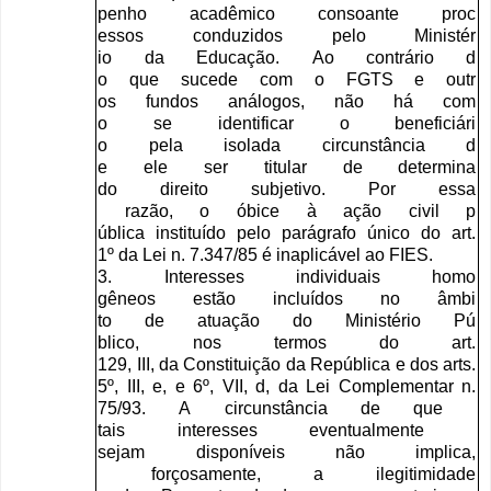
penho
acadêmico
consoante
proc
essos
conduzidos
pelo
Ministér
io
da
Educação
.
Ao
contrário
d
o
que
sucede
com
o
FGTS
e
outr
os
fundos
análogos
,
não
há
com
o
se
identificar
o
beneficiári
o
pela
isolada
circunstância
d
e
ele
ser
titular
de
determina
do
direito
subjetivo
.
Por
essa
razão
,
o
óbice
à
ação
civil
p
ública
instituído
pelo
parágra
fo
único
do
art
.
1
º
da
Lei
n
. 7.347/85
é
inaplicável
ao
FIES
.
3.
Interesses
individuais
homo
gêneos
estão
incluídos
no
âmbi
to
de
atuação
do
Ministério
Pú
blico
,
nos
termos
do
art
.
129,
III
,
da
Constituição
da
R
epública
e
dos
arts
.
5
º
,
III
,
e
,
e
6
º
,
VII
,
d
,
da
L
ei
Complementar
n
.
75/93.
A
circunstância
de
que
tais
interesses
eventualmente
sejam
disponíveis
não
implica
,
forçosamente
,
a
ilegitimidade