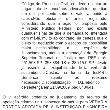
Código de Processo Civil, condeno o autor ao
pagamento de honorários advocatícios, que fixo
em dez por cento sobre o valor atribuído à
causa.Não obstante o antes registrado,
considerando que a ação foi proposta pelo
Ministério Público Federal, por não existir
qualquer sinal de que a demanda foi intentada
com má-fé, muito ao contrário, na certeza que o
pleito foi deduzido com o escopo de possibilitar
maior acessibilidade a tal espécie de
financiamento, atento à orientação do Egrégio
Superior Tribunal de Justiça nos RESp nºs
261.593-SP; 358.884-RS e 28.715-0-SP, desde
já assento a inexiquibilidade de tal verba de
sucumbência.Custas, na forma da lei.P.R.I.
Sentença sujeita ao reexame
necessário.
Disponibilização
D
.
Eletrônico
de
sentença
em
21/09/2009 ,
pag
640/641
O v. acórdão proferido no julgamento do recurso de
apelação reformou a r. sentença de mérito para VEDAR A
PRÁTICA ADOTADA PELA INSTITUIÇÃO FINANCEIRA