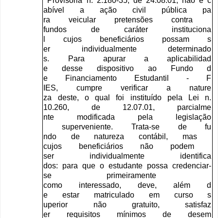
Provisória
n
. 2.180-35,
de
24.08.01,
não
é
c
abível
a
ação
civil
pública
pa
ra
veicular
pretensões
contra
fundos
de
caráter
instituciona
l
cujos
beneficiários
possam
s
er
individualmente
determinado
s
.
Para
apurar
a
aplicabilidad
e
desse
dispositivo
ao
Fundo
d
e
Financiamento
Estudantil
-
F
IES
,
cumpre
verificar
a
nature
za
deste
,
o
qual
foi
instituíd
o
pela
Lei
n
.
10.260,
de
12.07.01,
parcialme
nte
modificada
pela
legislação
superveniente
.
Trata
-
se
de
fu
ndo
de
natureza
contábil
,
mas
cujos
beneficiários
não
podem
ser
individualmente
identifica
dos
:
para
que
o
estudante
poss
a
credenciar
-
se
primeiramente
como
interessado
,
deve
,
além
d
e
estar
matriculado
em
curso
s
uperior
não
gratuito
,
satisfaz
er
requisitos
mínimos
de
desem