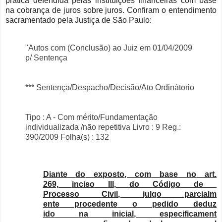
prática defendida pelas instituições financeiras com base
na cobrança de juros sobre juros. Confiram o entendimento
sacramentado pela Justiça de São Paulo:
"Autos com (Conclusão) ao Juiz em 01/04/2009
p/ Sentença
*** Sentença/Despacho/Decisão/Ato Ordinátorio
Tipo : A - Com mérito/Fundamentação
individualizada /não repetitiva Livro : 9 Reg.:
390/2009 Folha(s) : 132
Diante
do
exposto
,
com
base
no
art
.
269,
inciso
III
,
do
Código
de
Processo
Civil
,
julgo
parcialm
ente
procedente
o
pedido
deduz
ido
na
inicial
,
especificament