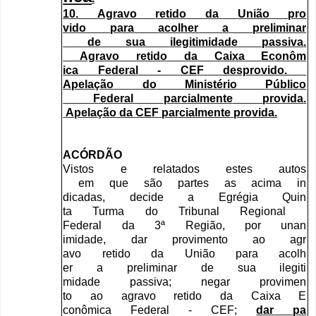
10.
Agravo
retido
da
União
pro
vido
para
acolher
a
preliminar
de
sua
ilegitimidade
passiva
.
Agravo
retido
da
Caixa
Econôm
ica
Federal
-
CEF
desprovido
.
Apelação
do
Ministério
Público
Federal
parcialmente
provida
.
Apelação
da
CEF
parcialmente
provida
.
ACÓRDÃO
Vistos
e
relatados
estes
autos
em
que
são
partes
as
acima
in
dicadas
,
decide
a
Egrégia
Quin
ta
Turma
do
Tribunal
Regional
Federal
da
3
ª
Região
,
por
unan
imidade
,
dar
provimento
ao
agr
avo
retido
da
União
para
acolh
er
a
preliminar
de
sua
ilegiti
midade
passiva
;
negar
provimen
to
ao
agravo
retido
da
Caixa
E
conômica
Federal
-
CEF
;
dar
pa