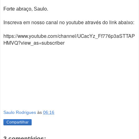
Forte abraço, Saulo.
Inscreva em nosso canal no youtube através do link abaixo:
https://www.youtube.com/channel/UCacYz_Ff776p3aSTTAP
HMVQ?view_as=subscriber
fies devolução de valores, fies e excessos, fies e estudantes recebendo dinheiro de volta, fies
e restituição de valores, fies e devolução do seu dinheiro, fies e revisão na justiça, fies devolução,
fies e restituição do seu dinheiro, fies e valores abusivos, fies e juros abusivos, fies e advogado, fies
e saldo credor, fies e justiça
Saulo Rodrigues
às
06:16
Compartilhar
3 comentários: