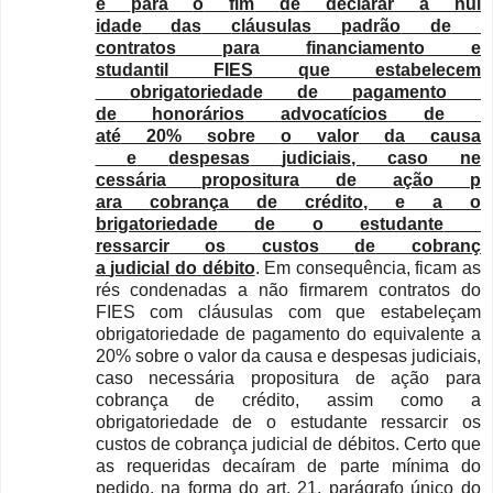
e
para
o
fim
de
declarar
a
nul
idade
das
cláusulas
padrão
de
contratos
para
financiamento
e
studantil
FIES
que
estabelecem
obrigatoriedade
de
pagamento
de
honorários
advocatícios
de
até
20%
sobre
o
valor
da
causa
e
despesas
judiciais
,
caso
ne
cessária
propositura
de
ação
p
ara
cobrança
de
crédito
,
e
a
o
brigatoriedade
de
o
estudante
ressarcir
os
custos
de
cobranç
a
judicial
do
débito
. Em consequência, ficam as
rés condenadas a não firmarem contratos do
FIES com cláusulas com que estabeleçam
obrigatoriedade de pagamento do equivalente a
20% sobre o valor da causa e despesas judiciais,
caso necessária propositura de ação para
cobrança de crédito, assim como a
obrigatoriedade de o estudante ressarcir os
custos de cobrança judicial de débitos. Certo que
as requeridas decaíram de parte mínima do
pedido, na forma do art. 21, parágrafo único do