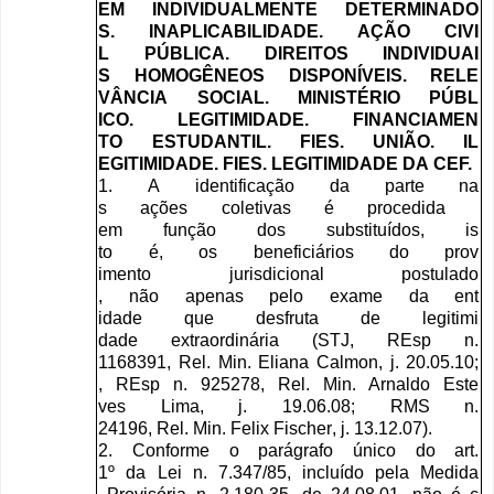
EM
INDIVIDUALMENTE
DETERMINADO
S
.
INAPLICABILIDADE
.
AÇÃO
CIVI
L
PÚBLICA
.
DIREITOS
INDIVIDUAI
S
HOMOGÊNEOS
DISPONÍVEIS
.
RELE
VÂNCIA
SOCIAL
.
MINISTÉRIO
PÚBL
ICO
.
LEGITIMIDADE
.
FINANCIAMEN
TO
ESTUDANTIL
.
FIES
.
UNIÃO
.
IL
EGITIMIDADE
.
FIES
.
LEGITIMIDAD
E
DA
CEF
.
1.
A
identificação
da
parte
na
s
ações
coletivas
é
procedida
em
função
dos
substituídos
,
is
to
é
,
os
beneficiários
do
prov
imento
jurisdicional
postulado
,
não
apenas
pelo
exame
da
ent
idade
que
desfruta
de
legitimi
dade
extraordinária
(
STJ
,
REsp
n
.
1168391,
Rel
.
Min
.
Eliana
Calm
on
,
j
. 20.05.10;
,
REsp
n
. 925278,
Rel
.
Min
.
Arnaldo
Este
ves
Lima
,
j
. 19.06.08;
RMS
n
.
24196,
Rel
.
Min
.
Felix
Fischer
,
j
. 13.12.07).
2.
Conforme
o
parágrafo
único
do
art
.
1
º
da
Lei
n
. 7.347/85,
incluído
pela
Medida