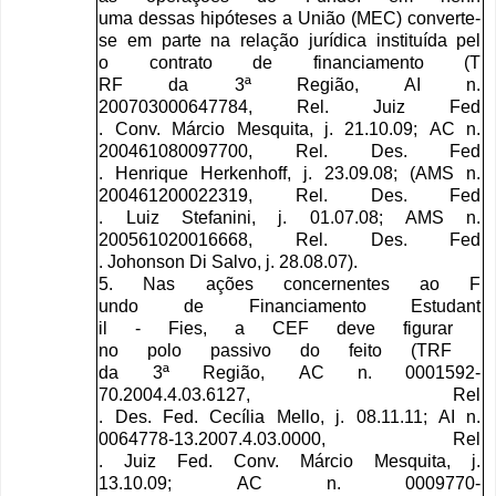
uma
dessas
hipóteses
a
União
(
MEC
)
converte
-
se
em
parte
na
r
elação
jurídica
instituída
pel
o
contrato
de
financiamento
(
T
RF
da
3
ª
Região
,
AI
n
.
200703000647784,
Rel
.
Juiz
Fed
.
Conv
.
Márcio
Mesquita
,
j
. 21.10.09;
AC
n
.
200461080097700,
Rel
.
Des
.
Fed
.
Henrique
Herkenhoff
,
j
. 23.09.08; (
AMS
n
.
200461200022319,
Rel
.
Des
.
Fed
.
Luiz
Stefanini
,
j
. 01.07.08;
AMS
n
.
200561020016668,
Rel
.
Des
.
Fed
.
Johonson
Di
Salvo
,
j
. 28.08.07).
5.
Nas
ações
concernentes
ao
F
undo
de
Financiamento
Estudant
il
-
Fies
,
a
CEF
deve
figurar
no
polo
passivo
do
feito
(
TRF
da
3
ª
Região
,
AC
n
. 0001592-
70.2004.4.03.6127,
Rel
.
Des
.
Fed
.
Cecília
Mello
,
j
. 08.11.11;
AI
n
.
0064778-13.2007.4.03.0000,
Rel
.
Juiz
Fed
.
Conv
.
Márcio
Mesqu
ita
,
j
.
13.10.09;
AC
n
. 0009770-