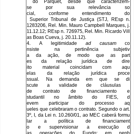
do
Parquet
,
desde
que
caracte
rizem
-
se
por
sua
relevância
so
cial
,
conforme
entendimento
do
Superior
Tribunal
de
Justiça
(
STJ
,
REsp
n
.
1283206,
Rel
.
Min
.
Mauro
Campb
ell
Marques
,
j
.
11.12.12;
REsp
n
. 726975,
Rel
.
Min
.
Ricardo
Vill
as
Boas
Cueva
,
j
. 20.11.12).
4.
A
legitimidade
ad
causam
co
nsiste
na
pertinência
subjetiv
a
da
ação
,
de
modo
que
as
part
es
da
relação
jurídica
de
dire
ito
material
coincidam
com
aqu
elas
da
relação
jurídica
proce
ssual
.
Na
demanda
em
que
se
di
scute
a
validade
de
cláusulas
de
contrato
de
financiamento
e
studantil
no
âmbito
do
FIES
,
d
evem
participar
do
processo
aq
ueles
que
celebraram
o
contrat
o
.
Segundo
o
art
.
3
º
,
I
,
da
Lei
n
. 10.260/01,
ao
MEC
caberá
formu
lar
a
política
de
financiament
o
e
supervisionar
a
execução
d
as
operações
do
Fundo
:
em
nenh