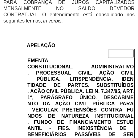
PARA COBRANÇA DE JUROS CAPITALIZADOS
MENSALMENTE NO SALDO DEVEDOR
CONTRATUAL. O entendimento está consolidado nos
seguintes termos,
in
verbis
:
APELAÇÃO
EMENTA
CONSTITUCIONAL
.
ADMINISTRATIVO
.
PROCESSUAL
CIVIL
.
AÇÃO
CIVIL
PÚBLICA
.
LITISPENDÊNCIA
.
IDEN
TIDADE
DE
PARTES
.
SUBSTITUÍDOS
.
AÇÃO
CIVIL
PÚBLICA
.
LEI
N
. 7.347/85,
ART
.
1
º
,
PARÁGRAFO
ÚNICO
.
DESCABIME
NTO
DA
AÇÃO
CIVIL
PÚBLICA
PARA
VEICULAR
PRETENSÕES
CONTRA
FU
NDOS
DE
NATUREZA
INSTITUCIONAL
.
FUNDO
DE
FINANCIAMENTO
ESTUD
ANTIL
-
FIES
.
INEXISTÊNCIA
DE
BENEFICIÁRIOS
PASSÍVEIS
DE
SER