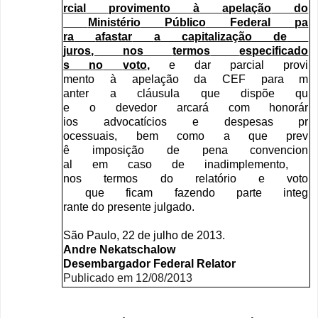
rcial
provimento
à
apelação
do
Ministério
Público
Federal
pa
ra
afastar
a
capitalização
de
juros
,
nos
termos
especificado
s
no
voto
,
e
dar
parcial
provi
mento
à
apelação
da
CEF
para
m
anter
a
cláusula
que
dispõe
qu
e
o
devedor
arcará
com
honorár
ios
advocatícios
e
despesas
pr
ocessuais
,
bem
como
a
que
prev
ê
imposição
de
pena
convencion
al
em
caso
de
inadimplemento
,
nos
termos
do
relatório
e
voto
que
ficam
fazendo
parte
integ
rante
do
presente
julgado
.
São
Paulo
, 22
de
julho
de
2013.
Andre
Nekatschalow
Desembargador
Federal
Relator
Publicado em 12/08/2013