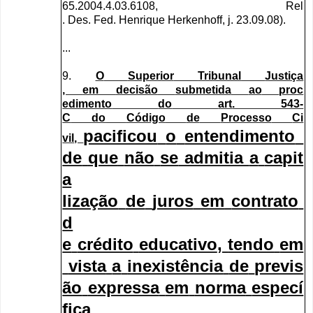
65.2004.4.03.6108,
Rel
.
Des
.
Fed
.
Henrique
Herkenhof
f
,
j
. 23.09.08).
...
9.
O
Superior
Tribunal
Justiça
,
em
decisão
submetida
ao
proc
edimento
do
art
. 543-
C
do
Código
de
Processo
Ci
pacificou
o
entendimento
vil
,
de
que
não
se
admitia
a
capit
a
lização
de
juros
em
contrato
d
e
crédito
educativo
,
tendo
em
vista
a
inexistência
de
previs
ão
expressa
em
norma
especí
fic
a
.